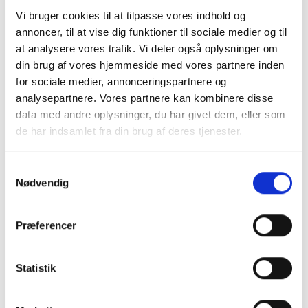
Vi bruger cookies til at tilpasse vores indhold og
Frichsvej 59, DK-8464 Galten
annoncer, til at vise dig funktioner til sociale medier og til
at analysere vores trafik. Vi deler også oplysninger om
CVR nr. 17075446
din brug af vores hjemmeside med vores partnere inden
for sociale medier, annonceringspartnere og
analysepartnere. Vores partnere kan kombinere disse
data med andre oplysninger, du har givet dem, eller som
de har indsamlet fra din brug af deres tjenester.
Samtykkevalg
Nødvendig
Præferencer
KONTAKT OS
+45 70 22 42 00
Statistik
mail@risager.eu