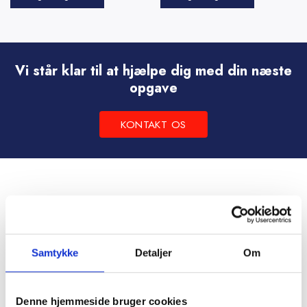
Dette
Dette
vare
vare
har
har
flere
flere
Vi står klar til at hjælpe dig med din næste
varianter.
varianter.
opgave
Mulighederne
Mulighederne
kan
kan
KONTAKT OS
vælges
vælges
på
på
varesiden
varesiden
Samtykke
Detaljer
Om
Denne hjemmeside bruger cookies