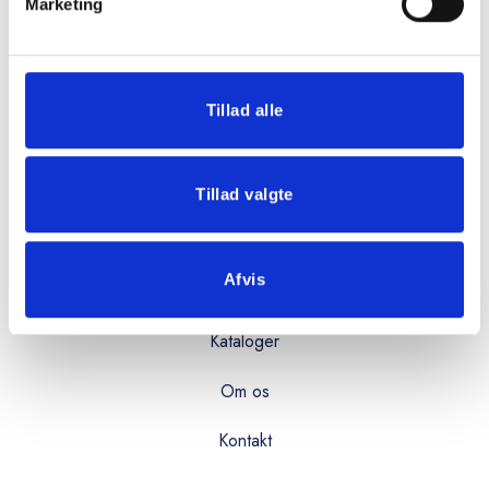
Mandag - torsdag:
Marketing
08:00 - 16:00
Fredag:
08:00 - 15:00
Tillad alle
OVERBLIK
Tillad valgte
Produkter
Afvis
Services
Kataloger
Om os
Kontakt