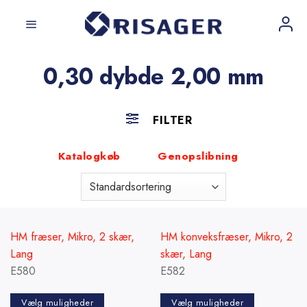
Fortsæt
til
indhold
0,30 dybde 2,00 mm
FILTER
Katalogkøb
Genopslibning
HM fræser, Mikro, 2 skær,
HM konveksfræser, Mikro, 2
Lang
skær, Lang
E580
E582
Vælg muligheder
Vælg muligheder