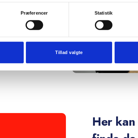
regeometri og
 har de samme
Præferencer
Statistik
Tillad valgte
Her kan 