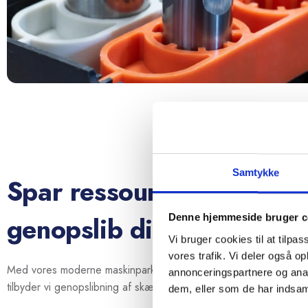
Samtykke
Spar ressourcer og
genopslib dine værktøjer
Denne hjemmeside bruger c
Vi bruger cookies til at tilpas
vores trafik. Vi deler også 
Med vores moderne maskinpark, og vore dygtige medarbejderes 
annonceringspartnere og anal
tilbyder vi genopslibning af skærende værktøj.
dem, eller som de har indsaml