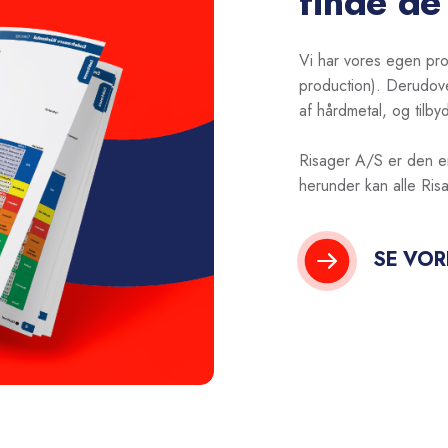
finde de
Vi har vores egen pro
production). Derudove
af hårdmetal, og tilb
Risager A/S er den en
herunder kan alle Ris
SE VOR