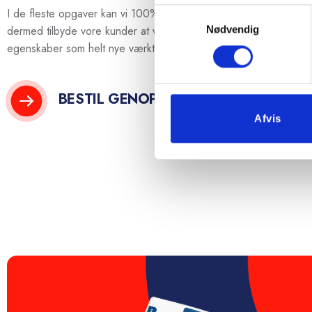
I de fleste opgaver kan vi 100% gendanne den oprindelige skæ
Samtykkevalg
dermed tilbyde vore kunder at værktøjerne efter genopslibning
Nødvendig
egenskaber som helt nye værktøjer.
BESTIL GENOPSLIBNING
Afvis