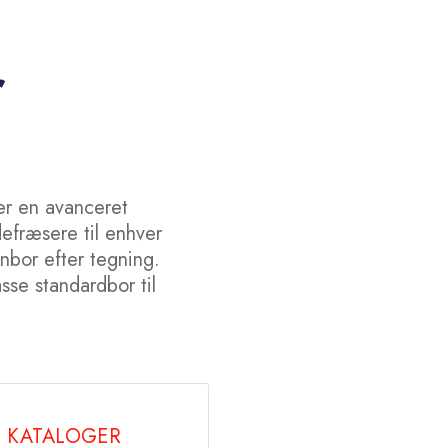
r
er en avanceret
efræsere til enhver
inbor efter tegning.
sse standardbor til
KATALOGER