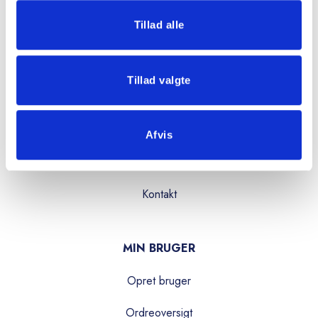
Tillad alle
OVERBLIK
Produkter
Tillad valgte
Services
Kataloger
Afvis
Om os
Kontakt
MIN BRUGER
Opret bruger
Ordreoversigt