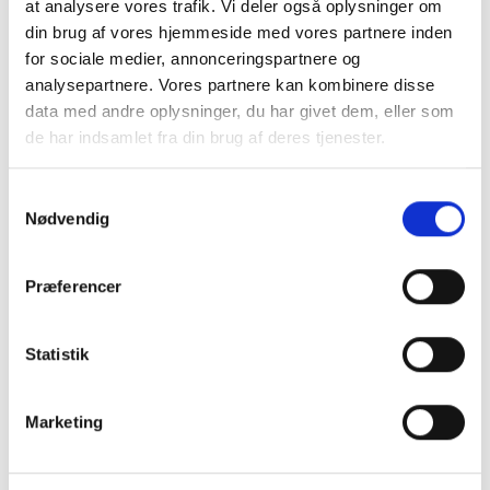
at analysere vores trafik. Vi deler også oplysninger om
din brug af vores hjemmeside med vores partnere inden
for sociale medier, annonceringspartnere og
analysepartnere. Vores partnere kan kombinere disse
data med andre oplysninger, du har givet dem, eller som
de har indsamlet fra din brug af deres tjenester.
Samtykkevalg
Nødvendig
KONTAKT OS
+45 70 22 42 00
Præferencer
mail@risager.eu
Mandag - torsdag:
Statistik
08:00 - 16:00
Marketing
Fredag:
08:00 - 15:00