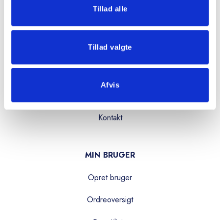
OVERBLIK
Tillad alle
Produkter
Tillad valgte
Services
Kataloger
Afvis
Om os
Kontakt
MIN BRUGER
Opret bruger
Ordreoversigt