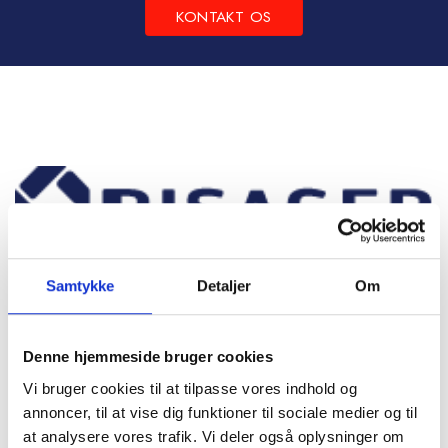
KONTAKT OS
Samtykke
Detaljer
Om
Frichsvej 59, DK-8464 Galten
Denne hjemmeside bruger cookies
CVR nr. 17075446
Vi bruger cookies til at tilpasse vores indhold og
annoncer, til at vise dig funktioner til sociale medier og til
at analysere vores trafik. Vi deler også oplysninger om