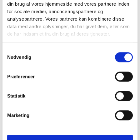
din brug af vores hjemmeside med vores partnere inden
for sociale medier, annonceringspartnere og
analysepartnere. Vores partnere kan kombinere disse
data med andre oplysninger, du har givet dem, eller som
de har indsamlet fra din brug af deres tjenester.
Samtykkevalg
KONTAKT OS
Nødvendig
+45 70 22 42 00
mail@risager.eu
Præferencer
Mandag - torsdag:
Statistik
08:00 - 16:00
Fredag:
Marketing
08:00 - 15:00