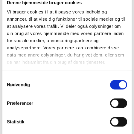
Denne hjemmeside bruger cookies
Vi bruger cookies til at tilpasse vores indhold og
Frichsvej 59, DK-8464 Galten
annoncer, til at vise dig funktioner til sociale medier og til
at analysere vores trafik. Vi deler også oplysninger om
CVR nr. 17075446
din brug af vores hjemmeside med vores partnere inden
for sociale medier, annonceringspartnere og
analysepartnere. Vores partnere kan kombinere disse
data med andre oplysninger, du har givet dem, eller som
de har indsamlet fra din brug af deres tjenester.
Samtykkevalg
Nødvendig
Præferencer
KONTAKT OS
Statistik
+45 70 22 42 00
mail@risager.eu