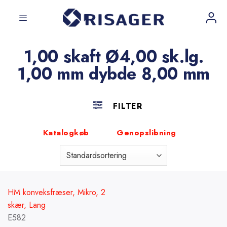
Fortsæt
til
indhold
1,00 skaft Ø4,00 sk.lg.
1,00 mm dybde 8,00 mm
FILTER
Katalogkøb
Genopslibning
HM konveksfræser, Mikro, 2
skær, Lang
E582