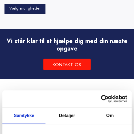
Vælg muligheder
Dette
vare
har
flere
Vi står klar til at hjælpe dig med din næste
varianter.
opgave
Mulighederne
kan
KONTAKT OS
vælges
på
varesiden
Samtykke
Detaljer
Om