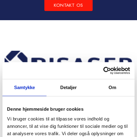
KONTAKT OS
Samtykke
Detaljer
Om
Frichsvej 59, DK-8464 Galten
Denne hjemmeside bruger cookies
CVR nr. 17075446
Vi bruger cookies til at tilpasse vores indhold og
annoncer, til at vise dig funktioner til sociale medier og til
at analysere vores trafik. Vi deler også oplysninger om