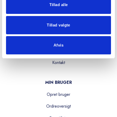
OVERBLIK
Tillad alle
Produkter
Tillad valgte
Services
Kataloger
Afvis
Om os
Kontakt
MIN BRUGER
Opret bruger
Ordreoversigt