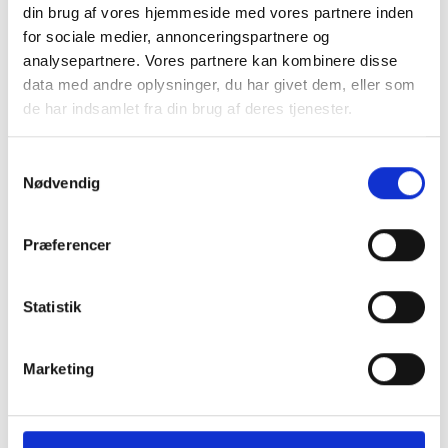
din brug af vores hjemmeside med vores partnere inden
for sociale medier, annonceringspartnere og
analysepartnere. Vores partnere kan kombinere disse
data med andre oplysninger, du har givet dem, eller som
de har indsamlet fra din brug af deres tjenester.
Samtykkevalg
KONTAKT OS
Nødvendig
+45 70 22 42 00
mail@risager.eu
Præferencer
Mandag - torsdag:
Statistik
08:00 - 16:00
Fredag:
Marketing
08:00 - 15:00