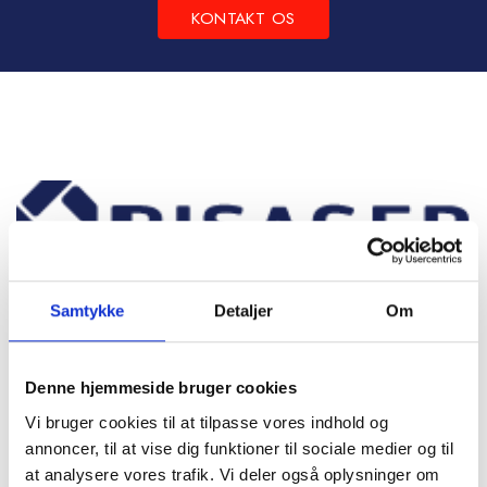
KONTAKT OS
Samtykke
Detaljer
Om
Frichsvej 59, DK-8464 Galten
Denne hjemmeside bruger cookies
CVR nr. 17075446
Vi bruger cookies til at tilpasse vores indhold og
annoncer, til at vise dig funktioner til sociale medier og til
at analysere vores trafik. Vi deler også oplysninger om