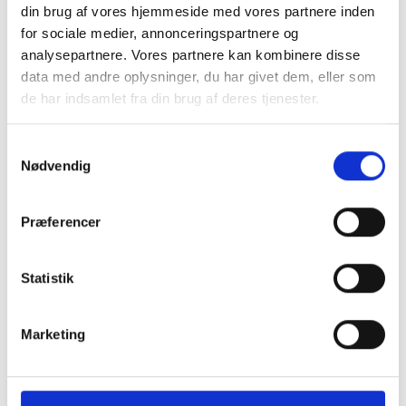
din brug af vores hjemmeside med vores partnere inden
for sociale medier, annonceringspartnere og
analysepartnere. Vores partnere kan kombinere disse
data med andre oplysninger, du har givet dem, eller som
de har indsamlet fra din brug af deres tjenester.
Samtykkevalg
KONTAKT OS
Nødvendig
+45 70 22 42 00
mail@risager.eu
Præferencer
Mandag - torsdag:
Statistik
08:00 - 16:00
Fredag:
Marketing
08:00 - 15:00