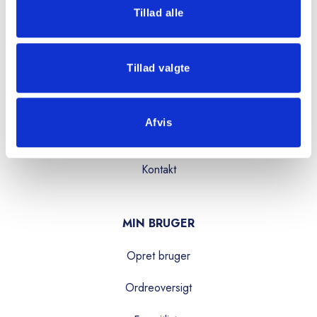
OVERBLIK
Tillad alle
Produkter
Tillad valgte
Services
Kataloger
Afvis
Om os
Kontakt
MIN BRUGER
Opret bruger
Ordreoversigt