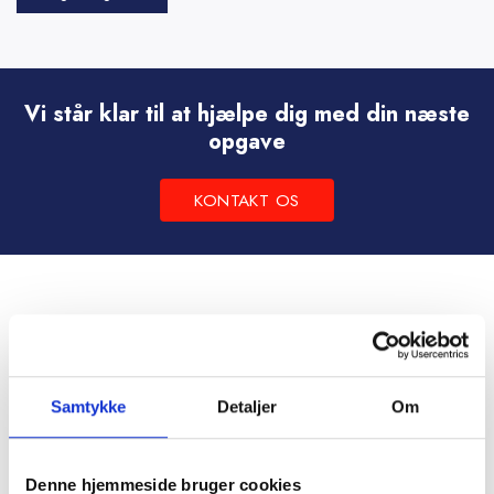
Dette
vare
har
flere
Vi står klar til at hjælpe dig med din næste
varianter.
opgave
Mulighederne
kan
KONTAKT OS
vælges
på
varesiden
Samtykke
Detaljer
Om
Denne hjemmeside bruger cookies