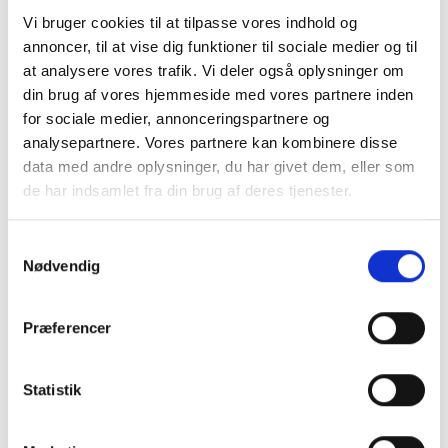
Vi bruger cookies til at tilpasse vores indhold og
Frichsvej 59, DK-8464 Galten
annoncer, til at vise dig funktioner til sociale medier og til
at analysere vores trafik. Vi deler også oplysninger om
CVR nr. 17075446
din brug af vores hjemmeside med vores partnere inden
for sociale medier, annonceringspartnere og
analysepartnere. Vores partnere kan kombinere disse
data med andre oplysninger, du har givet dem, eller som
de har indsamlet fra din brug af deres tjenester.
Samtykkevalg
Nødvendig
Præferencer
KONTAKT OS
+45 70 22 42 00
Statistik
mail@risager.eu