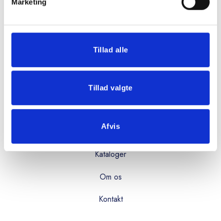
Mandag - torsdag:
Marketing
08:00 - 16:00
Fredag:
08:00 - 15:00
Tillad alle
OVERBLIK
Tillad valgte
Produkter
Afvis
Services
Kataloger
Om os
Kontakt