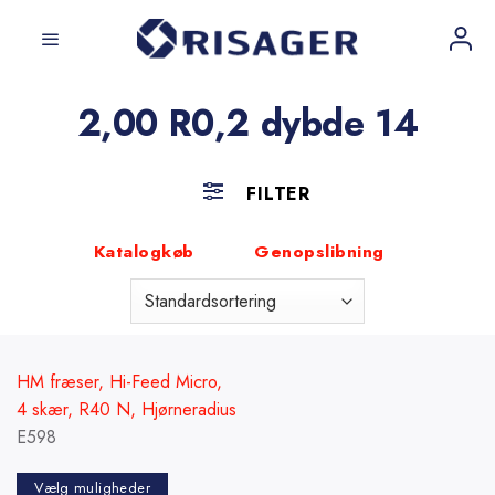
Fortsæt
til
indhold
2,00 R0,2 dybde 14
FILTER
Katalogkøb
Genopslibning
HM fræser, Hi-Feed Micro,
4 skær, R40 N, Hjørneradius
E598
Vælg muligheder