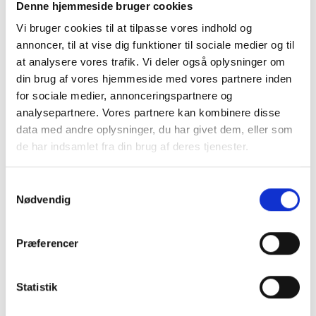
Denne hjemmeside bruger cookies
Vi bruger cookies til at tilpasse vores indhold og
Frichsvej 59, DK-8464 Galten
annoncer, til at vise dig funktioner til sociale medier og til
at analysere vores trafik. Vi deler også oplysninger om
CVR nr. 17075446
din brug af vores hjemmeside med vores partnere inden
for sociale medier, annonceringspartnere og
analysepartnere. Vores partnere kan kombinere disse
data med andre oplysninger, du har givet dem, eller som
de har indsamlet fra din brug af deres tjenester.
Samtykkevalg
Nødvendig
Præferencer
KONTAKT OS
Statistik
+45 70 22 42 00
mail@risager.eu