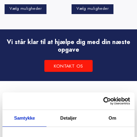
Vælg muligheder
Vælg muligheder
Dette
Dette
vare
vare
har
har
flere
flere
Vi står klar til at hjælpe dig med din næste
varianter.
varianter.
opgave
Mulighederne
Mulighederne
kan
kan
KONTAKT OS
vælges
vælges
på
på
varesiden
varesiden
Samtykke
Detaljer
Om