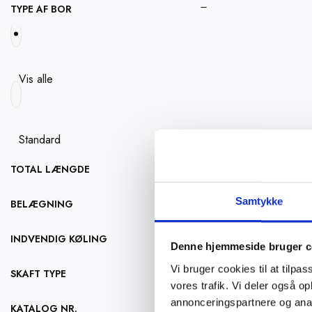
TYPE AF BOR
varianter.
Mulighederne
kan
vælges
Vis alle
på
varesiden
Standard
TOTAL LÆNGDE
Samtykke
BELÆGNING
INDVENDIG KØLING
Denne hjemmeside bruger c
Vi bruger cookies til at tilpas
SKAFT TYPE
vores trafik. Vi deler også 
annonceringspartnere og anal
KATALOG NR.