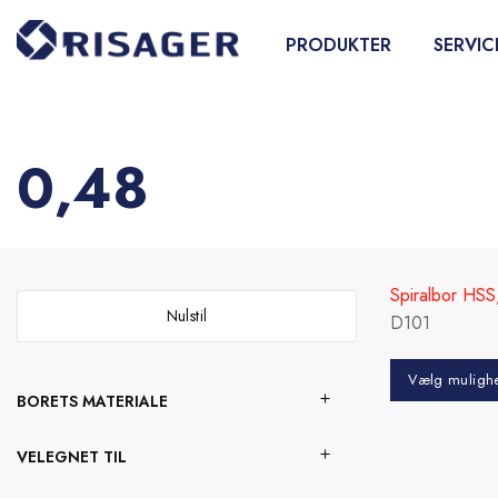
Fortsæt
til
PRODUKTER
SERVIC
indhold
0,48
Spiralbor HSS,
Nulstil
D101
Vælg muligh
BORETS MATERIALE
Dette
vare
VELEGNET TIL
har
flere