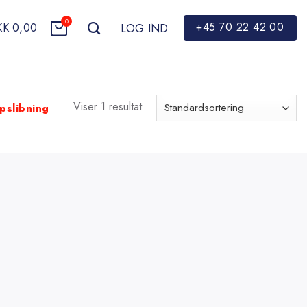
0
+45 70 22 42 00
KK
0,00
LOG IND
Viser 1 resultat
slibning