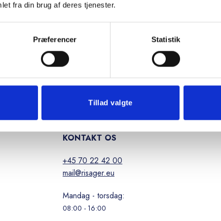
et fra din brug af deres tjenester.
Præferencer
Statistik
r til at hjælpe dig med din næste opgave
K
Tillad valgte
KONTAKT OS
+45 70 22 42 00
mail@risager.eu
Mandag - torsdag:
08:00 - 16:00