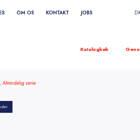
ES
OM OS
KONTAKT
JOBS
D
Katalogkøb
Genop
 Almindelig serie
eder