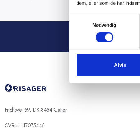
dem, eller som de har indsaml
Samtykkevalg
Nødvendig
Vi står kla
Afvis
Frichsvej 59, DK-8464 Galten
CVR nr. 17075446