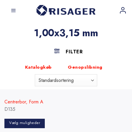
Fortsæt
til
indhold
1,00x3,15 mm
FILTER
Katalogkøb
Genopslibning
Centrerbor, Form A
D135
Vælg muligheder
Dette