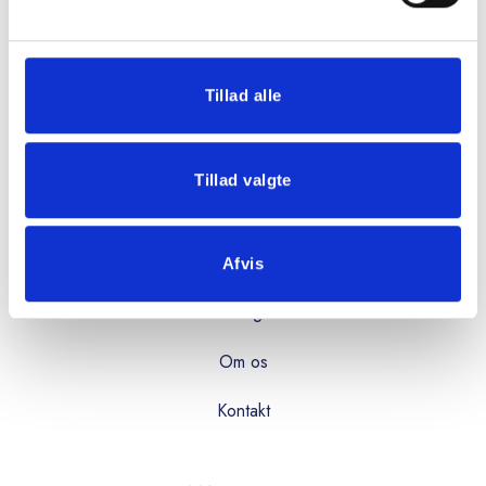
08:00 - 16:00
Fredag:
08:00 - 15:00
Tillad alle
OVERBLIK
Tillad valgte
Produkter
Services
Afvis
Kataloger
Om os
Kontakt