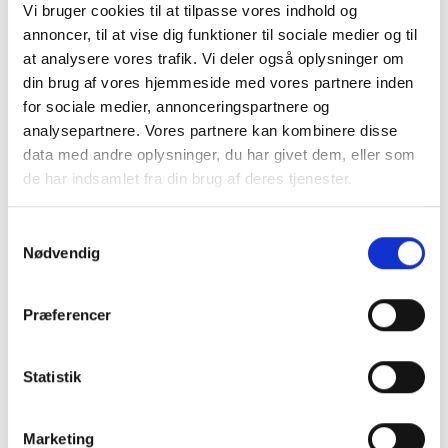
Frichsvej 59, DK-8464 Galten
Vi bruger cookies til at tilpasse vores indhold og
annoncer, til at vise dig funktioner til sociale medier og til
CVR nr. 17075446
at analysere vores trafik. Vi deler også oplysninger om
din brug af vores hjemmeside med vores partnere inden
for sociale medier, annonceringspartnere og
analysepartnere. Vores partnere kan kombinere disse
data med andre oplysninger, du har givet dem, eller som
de har indsamlet fra din brug af deres tjenester.
Samtykkevalg
Nødvendig
KONTAKT OS
Præferencer
+45 70 22 42 00
Statistik
mail@risager.eu
Mandag - torsdag:
Marketing