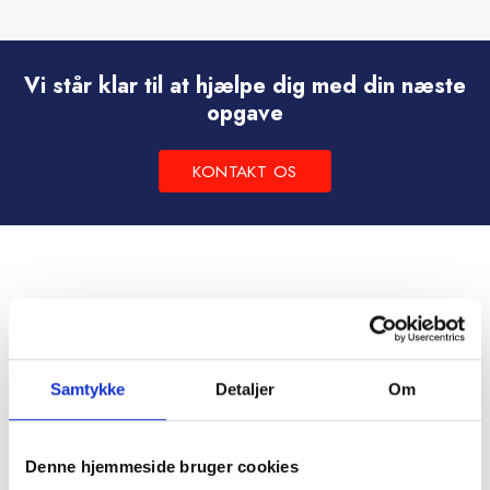
vare
har
flere
Vi står klar til at hjælpe dig med din næste
varianter.
opgave
Mulighederne
kan
KONTAKT OS
vælges
på
varesiden
Samtykke
Detaljer
Om
Denne hjemmeside bruger cookies