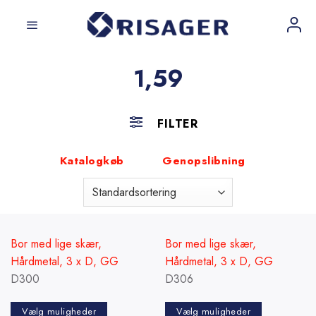
Fortsæt
til
indhold
1,59
FILTER
Katalogkøb
Genopslibning
Bor med lige skær,
Bor med lige skær,
Hårdmetal, 3 x D, GG
Hårdmetal, 3 x D, GG
D300
D306
Vælg muligheder
Vælg muligheder