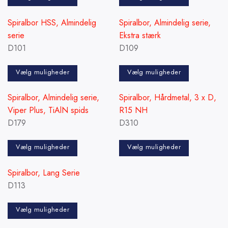
Dette
Dette
Spiralbor HSS, Almindelig
Spiralbor, Almindelig serie,
vare
vare
serie
Ekstra stærk
har
har
D101
D109
flere
flere
varianter.
varianter.
Vælg muligheder
Vælg muligheder
Mulighederne
Mulighederne
Dette
Dette
kan
kan
Spiralbor, Almindelig serie,
Spiralbor, Hårdmetal, 3 x D,
vare
vare
vælges
vælges
Viper Plus, TiAlN spids
R15 NH
har
har
på
på
D179
D310
flere
flere
varesiden
varesiden
varianter.
varianter.
Vælg muligheder
Vælg muligheder
Mulighederne
Mulighederne
Dette
Dette
kan
kan
Spiralbor, Lang Serie
vare
vare
vælges
vælges
D113
har
har
på
på
flere
flere
varesiden
varesiden
Vælg muligheder
varianter.
varianter.
Dette
Mulighederne
Mulighederne