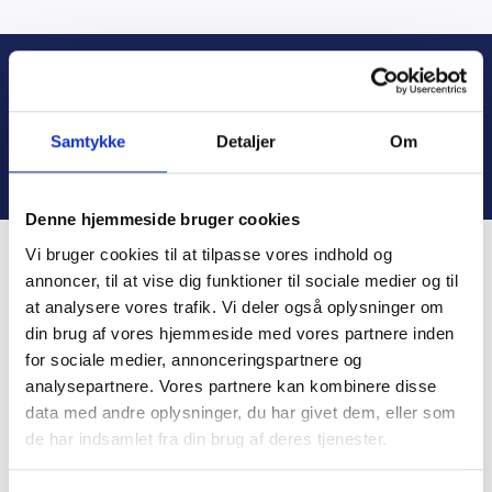
vare
kan
kan
har
vælges
vælges
flere
Vi står klar til at hjælpe dig med din næste
på
på
varianter.
opgave
varesiden
varesiden
Mulighederne
Samtykke
Detaljer
Om
kan
KONTAKT OS
vælges
på
Denne hjemmeside bruger cookies
varesiden
Vi bruger cookies til at tilpasse vores indhold og
annoncer, til at vise dig funktioner til sociale medier og til
at analysere vores trafik. Vi deler også oplysninger om
din brug af vores hjemmeside med vores partnere inden
for sociale medier, annonceringspartnere og
analysepartnere. Vores partnere kan kombinere disse
data med andre oplysninger, du har givet dem, eller som
de har indsamlet fra din brug af deres tjenester.
Frichsvej 59, DK-8464 Galten