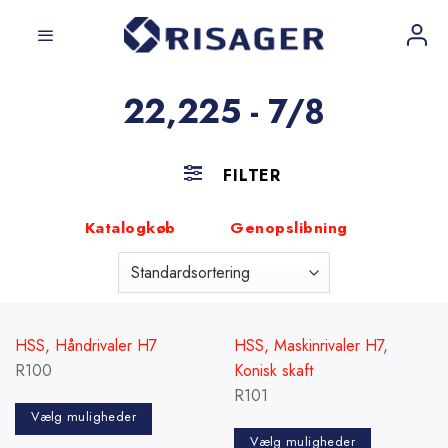
Fortsæt
til
indhold
22,225 - 7/8
FILTER
Katalogkøb
Genopslibning
HSS, Håndrivaler H7
HSS, Maskinrivaler H7,
R100
Konisk skaft
R101
Vælg muligheder
Vælg muligheder
Dette