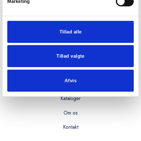
Mandag - torsdag:
Marketing
08:00 - 16:00
Fredag:
08:00 - 15:00
Tillad alle
OVERBLIK
Tillad valgte
Produkter
Afvis
Services
Kataloger
Om os
Kontakt