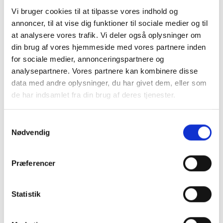
Vi bruger cookies til at tilpasse vores indhold og
Frichsvej 59, DK-8464 Galten
annoncer, til at vise dig funktioner til sociale medier og til
at analysere vores trafik. Vi deler også oplysninger om
CVR nr. 17075446
din brug af vores hjemmeside med vores partnere inden
for sociale medier, annonceringspartnere og
analysepartnere. Vores partnere kan kombinere disse
data med andre oplysninger, du har givet dem, eller som
de har indsamlet fra din brug af deres tjenester.
Samtykkevalg
Nødvendig
Præferencer
KONTAKT OS
+45 70 22 42 00
Statistik
mail@risager.eu