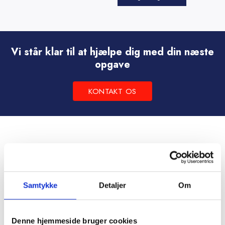
vare
Dette
har
vare
flere
har
varianter.
flere
Vi står klar til at hjælpe dig med din næste
Mulighederne
varianter.
opgave
kan
Mulighederne
vælges
kan
KONTAKT OS
på
vælges
varesiden
på
varesiden
Samtykke
Detaljer
Om
Denne hjemmeside bruger cookies