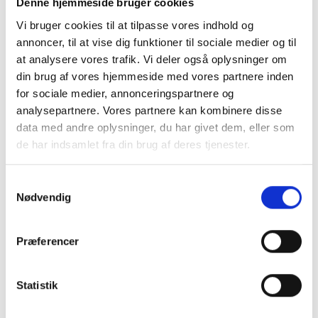
Denne hjemmeside bruger cookies
Vi bruger cookies til at tilpasse vores indhold og
Frichsvej 59, DK-8464 Galten
annoncer, til at vise dig funktioner til sociale medier og til
at analysere vores trafik. Vi deler også oplysninger om
CVR nr. 17075446
din brug af vores hjemmeside med vores partnere inden
for sociale medier, annonceringspartnere og
analysepartnere. Vores partnere kan kombinere disse
data med andre oplysninger, du har givet dem, eller som
de har indsamlet fra din brug af deres tjenester.
Samtykkevalg
Nødvendig
Præferencer
KONTAKT OS
Statistik
+45 70 22 42 00
mail@risager.eu