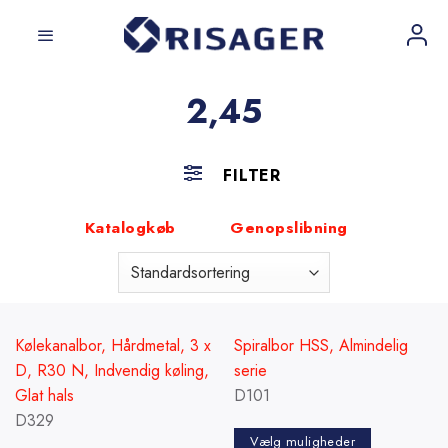
Fortsæt
til
indhold
2,45
FILTER
Katalogkøb
Genopslibning
Kølekanalbor, Hårdmetal, 3 x
Spiralbor HSS, Almindelig
D, R30 N, Indvendig køling,
serie
Glat hals
D101
D329
Vælg muligheder