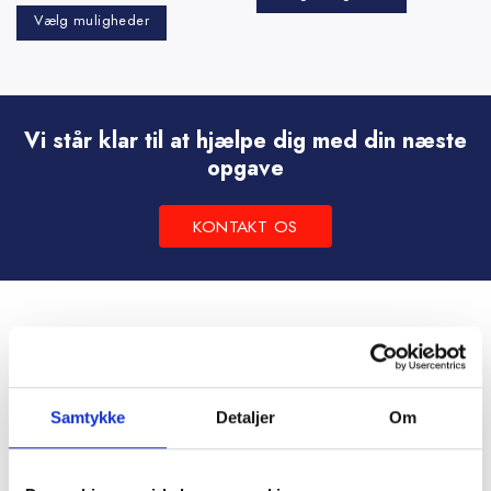
Vælg muligheder
Dette
Dette
vare
vare
har
har
flere
flere
varianter.
Vi står klar til at hjælpe dig med din næste
varianter.
Mulighederne
opgave
Mulighederne
kan
kan
vælges
KONTAKT OS
vælges
på
på
varesiden
varesiden
Samtykke
Detaljer
Om