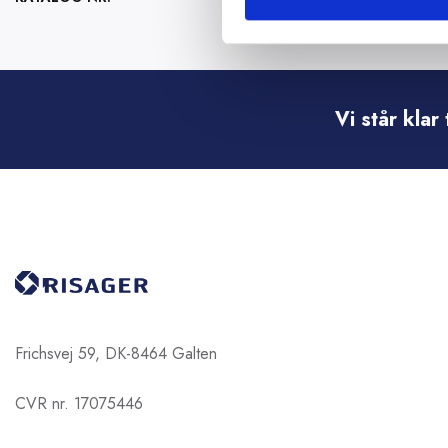
flere
varesiden
varianter.
Mulighederne
kan
vælges
Vi står kla
på
varesiden
Frichsvej 59, DK-8464 Galten
CVR nr. 17075446