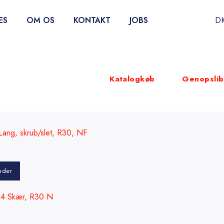
ES
OM OS
KONTAKT
JOBS
D
Katalogkøb
Genopslib
ang, skrub/slet, R30, NF
eder
 4 Skær, R30 N