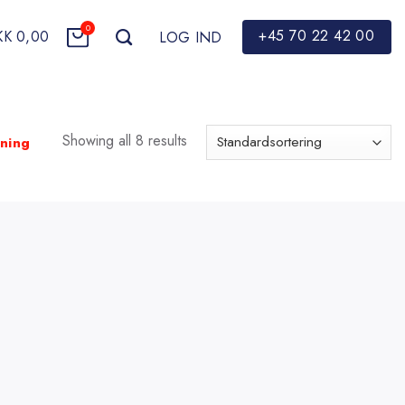
0
+45 70 22 42 00
KK
0,00
LOG IND
Showing all 8 results
ning