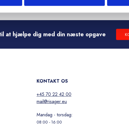
r til at hjælpe dig med din næste opgave
K
KONTAKT OS
+45 70 22 42 00
mail@risager.eu
Mandag - torsdag:
08:00 - 16:00