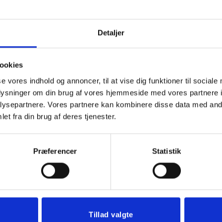
-skærs, 90°, DIN 335 standard
Detaljer
eder
ookies
aler H7, Konisk skaft
se vores indhold og annoncer, til at vise dig funktioner til sociale
oplysninger om din brug af vores hjemmeside med vores partnere i
ysepartnere. Vores partnere kan kombinere disse data med andr
eder
et fra din brug af deres tjenester.
se konisk skaft
Præferencer
Statistik
eder
Tillad valgte