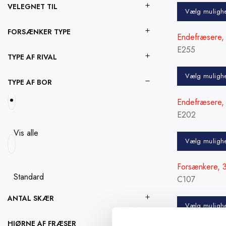
VELEGNET TIL
Vælg muligh
varianter.
Mulighederne
Dette
FORSÆNKER TYPE
Endefræsere, 
kan
vare
E255
vælges
har
TYPE AF RIVAL
på
flere
varesiden
Vælg muligh
varianter.
TYPE AF BOR
Mulighederne
Dette
Endefræsere, 
kan
vare
E202
vælges
har
på
flere
Vis alle
varesiden
Vælg muligh
varianter.
Mulighederne
Dette
Forsænkere, 3
kan
vare
Standard
C107
vælges
har
på
flere
ANTAL SKÆR
varesiden
Vælg muligh
varianter.
Mulighederne
Dette
HJØRNE AF FRÆSER