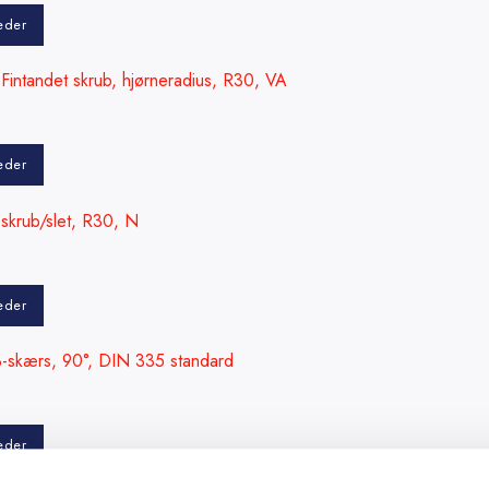
eder
Fintandet skrub, hjørneradius, R30, VA
eder
skrub/slet, R30, N
eder
-skærs, 90°, DIN 335 standard
eder