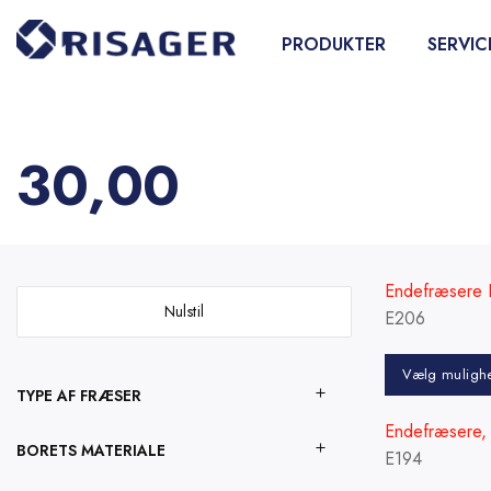
Fortsæt
til
PRODUKTER
SERVIC
indhold
30,00
Endefræsere L
Nulstil
E206
Vælg muligh
TYPE AF FRÆSER
Dette
Endefræsere,
vare
BORETS MATERIALE
E194
har
flere