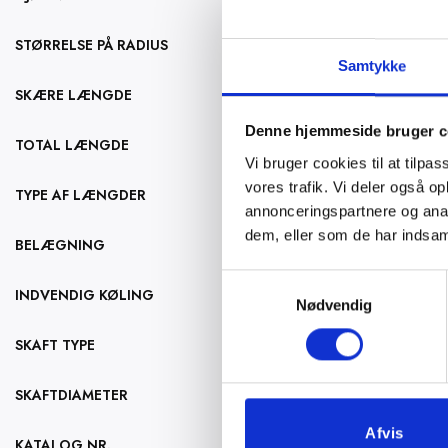
Forsænkere, 3
kan
vare
C108
vælges
har
STØRRELSE PÅ RADIUS
på
flere
Samtykke
varesiden
Vælg muligh
varianter.
SKÆRE LÆNGDE
Mulighederne
Dette
Denne hjemmeside bruger c
HSS, Maskinriv
kan
vare
TOTAL LÆNGDE
R101
Vi bruger cookies til at tilpas
vælges
har
vores trafik. Vi deler også 
på
flere
TYPE AF LÆNGDER
annonceringspartnere og anal
varesiden
Vælg muligh
varianter.
dem, eller som de har indsaml
Mulighederne
BELÆGNING
Dette
Spiralbor, Mor
kan
vare
Samtykkevalg
D115
vælges
INDVENDIG KØLING
har
Nødvendig
på
flere
varesiden
SKAFT TYPE
Vælg muligh
varianter.
Mulighederne
Dette
SKAFTDIAMETER
kan
vare
vælges
har
Afvis
KATALOG NR.
på