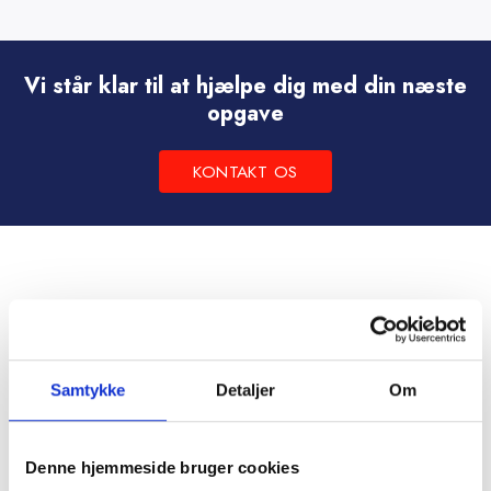
vare
har
flere
Vi står klar til at hjælpe dig med din næste
varianter.
opgave
Mulighederne
kan
KONTAKT OS
vælges
på
varesiden
Samtykke
Detaljer
Om
Denne hjemmeside bruger cookies