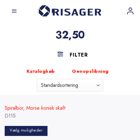
Fortsæt
til
indhold
32,50
FILTER
Katalogkøb
Genopslibning
Spiralbor, Morse konisk skaft
D115
Vælg muligheder
Dette