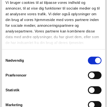
Frichsvej 59, DK-8464 Galten
Vi bruger cookies til at tilpasse vores indhold og
annoncer, til at vise dig funktioner til sociale medier og til
CVR nr. 17075446
at analysere vores trafik. Vi deler også oplysninger om
din brug af vores hjemmeside med vores partnere inden
for sociale medier, annonceringspartnere og
analysepartnere. Vores partnere kan kombinere disse
data med andre oplysninger, du har givet dem, eller som
de har indsamlet fra din brug af deres tjenester.
Samtykkevalg
Nødvendig
KONTAKT OS
Præferencer
+45 70 22 42 00
Statistik
mail@risager.eu
Mandag - torsdag:
Marketing