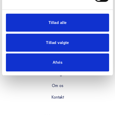
08:00 - 16:00
Fredag:
08:00 - 15:00
Tillad alle
OVERBLIK
Tillad valgte
Produkter
Services
Afvis
Kataloger
Om os
Kontakt