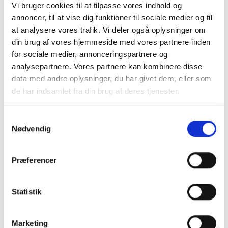
Frichsvej 59, DK-8464 Galten
Vi bruger cookies til at tilpasse vores indhold og
annoncer, til at vise dig funktioner til sociale medier og til
CVR nr. 17075446
at analysere vores trafik. Vi deler også oplysninger om
din brug af vores hjemmeside med vores partnere inden
for sociale medier, annonceringspartnere og
analysepartnere. Vores partnere kan kombinere disse
data med andre oplysninger, du har givet dem, eller som
de har indsamlet fra din brug af deres tjenester.
Samtykkevalg
Nødvendig
KONTAKT OS
Præferencer
+45 70 22 42 00
Statistik
mail@risager.eu
Mandag - torsdag:
Marketing