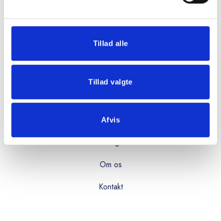
08:00 - 16:00
Fredag:
08:00 - 15:00
Tillad alle
OVERBLIK
Tillad valgte
Produkter
Services
Afvis
Kataloger
Om os
Kontakt