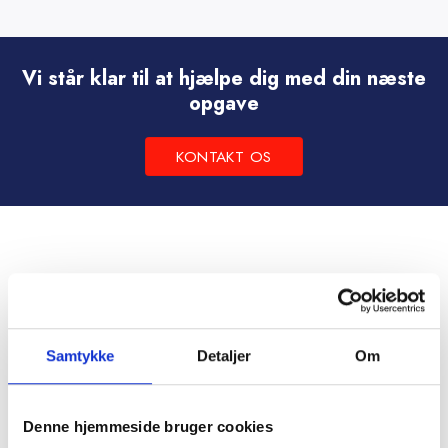
vare
har
flere
Vi står klar til at hjælpe dig med din næste
varianter.
opgave
Mulighederne
kan
KONTAKT OS
vælges
på
varesiden
Samtykke
Detaljer
Om
Denne hjemmeside bruger cookies