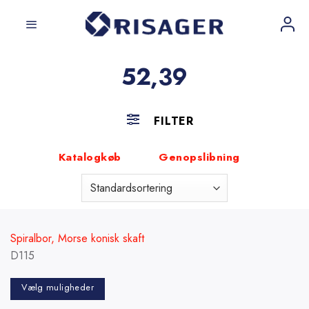
Fortsæt
til
indhold
52,39
FILTER
Katalogkøb
Genopslibning
Spiralbor, Morse konisk skaft
D115
Vælg muligheder
Dette