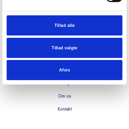
08:00 - 16:00
Fredag:
08:00 - 15:00
Tillad alle
OVERBLIK
Tillad valgte
Produkter
Services
Afvis
Kataloger
Om os
Kontakt