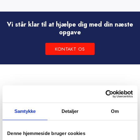
vare
har
flere
Vi står klar til at hjælpe dig med din næste
varianter.
opgave
Mulighederne
kan
KONTAKT OS
vælges
på
varesiden
Samtykke
Detaljer
Om
Denne hjemmeside bruger cookies