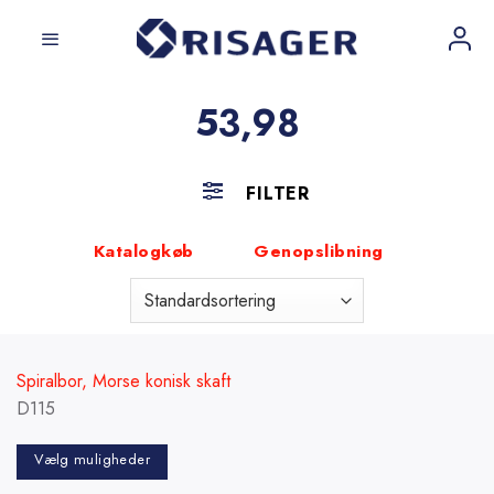
Fortsæt
til
indhold
53,98
FILTER
Katalogkøb
Genopslibning
Spiralbor, Morse konisk skaft
D115
Vælg muligheder
Dette