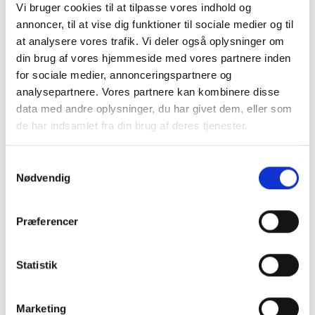
Frichsvej 59, DK-8464 Galten
Vi bruger cookies til at tilpasse vores indhold og
annoncer, til at vise dig funktioner til sociale medier og til
CVR nr. 17075446
at analysere vores trafik. Vi deler også oplysninger om
din brug af vores hjemmeside med vores partnere inden
for sociale medier, annonceringspartnere og
analysepartnere. Vores partnere kan kombinere disse
data med andre oplysninger, du har givet dem, eller som
de har indsamlet fra din brug af deres tjenester.
Samtykkevalg
Nødvendig
KONTAKT OS
Præferencer
+45 70 22 42 00
Statistik
mail@risager.eu
Mandag - torsdag:
Marketing