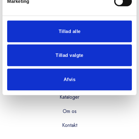
Mandag - torsdag:
Marketing
08:00 - 16:00
Fredag:
08:00 - 15:00
Tillad alle
OVERBLIK
Tillad valgte
Produkter
Afvis
Services
Kataloger
Om os
Kontakt