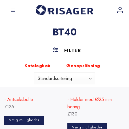
Fortsæt
til
indhold
BT40
FILTER
Katalogkøb
Genopslibning
- Antræksbolte
- Holder med Ø25 mm
Z135
boring
Z130
Vælg muligheder
Vælg muligheder
Dette