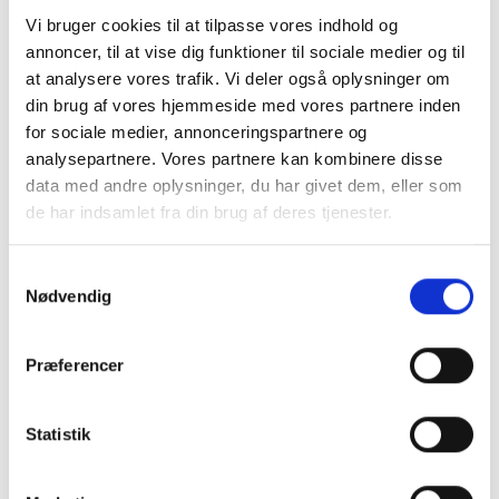
Vi bruger cookies til at tilpasse vores indhold og
Frichsvej 59, DK-8464 Galten
annoncer, til at vise dig funktioner til sociale medier og til
at analysere vores trafik. Vi deler også oplysninger om
CVR nr. 17075446
din brug af vores hjemmeside med vores partnere inden
for sociale medier, annonceringspartnere og
analysepartnere. Vores partnere kan kombinere disse
data med andre oplysninger, du har givet dem, eller som
de har indsamlet fra din brug af deres tjenester.
Samtykkevalg
Nødvendig
Præferencer
KONTAKT OS
+45 70 22 42 00
Statistik
mail@risager.eu