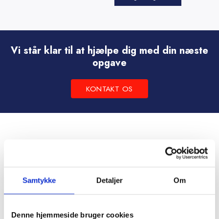
vare
Dette
har
vare
flere
har
varianter.
flere
Vi står klar til at hjælpe dig med din næste
Mulighederne
varianter.
opgave
kan
Mulighederne
vælges
kan
KONTAKT OS
på
vælges
varesiden
på
varesiden
Samtykke
Detaljer
Om
Denne hjemmeside bruger cookies