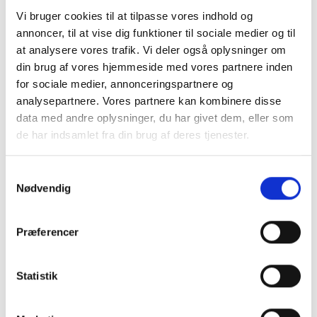
Vi bruger cookies til at tilpasse vores indhold og
Frichsvej 59, DK-8464 Galten
annoncer, til at vise dig funktioner til sociale medier og til
at analysere vores trafik. Vi deler også oplysninger om
CVR nr. 17075446
din brug af vores hjemmeside med vores partnere inden
for sociale medier, annonceringspartnere og
analysepartnere. Vores partnere kan kombinere disse
data med andre oplysninger, du har givet dem, eller som
de har indsamlet fra din brug af deres tjenester.
Samtykkevalg
Nødvendig
Præferencer
KONTAKT OS
+45 70 22 42 00
Statistik
mail@risager.eu