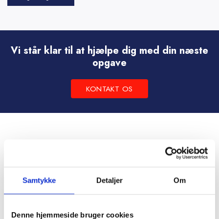
Dette
vare
har
flere
Vi står klar til at hjælpe dig med din næste
varianter.
opgave
Mulighederne
kan
KONTAKT OS
vælges
på
varesiden
Samtykke
Detaljer
Om
Denne hjemmeside bruger cookies