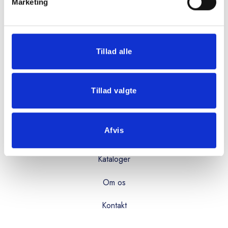
Mandag - torsdag:
Marketing
08:00 - 16:00
Fredag:
08:00 - 15:00
Tillad alle
OVERBLIK
Tillad valgte
Produkter
Afvis
Services
Kataloger
Om os
Kontakt