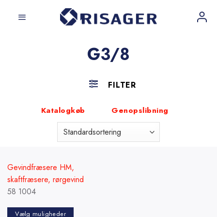
Fortsæt
til
indhold
G3/8
FILTER
Katalogkøb
Genopslibning
Gevindfræsere HM,
skaftfræsere, rørgevind
58 1004
Vælg muligheder