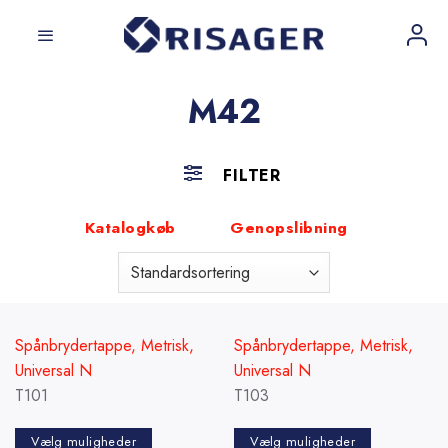
Fortsæt
til
indhold
M42
FILTER
Katalogkøb
Genopslibning
Spånbrydertappe, Metrisk,
Spånbrydertappe, Metrisk,
Universal N
Universal N
T101
T103
Vælg muligheder
Vælg muligheder