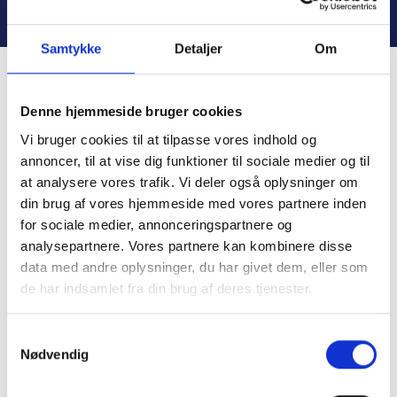
KONTAKT OS
vælges
på
Samtykke
Detaljer
Om
varesiden
Denne hjemmeside bruger cookies
Vi bruger cookies til at tilpasse vores indhold og
annoncer, til at vise dig funktioner til sociale medier og til
at analysere vores trafik. Vi deler også oplysninger om
din brug af vores hjemmeside med vores partnere inden
for sociale medier, annonceringspartnere og
analysepartnere. Vores partnere kan kombinere disse
Frichsvej 59, DK-8464 Galten
data med andre oplysninger, du har givet dem, eller som
de har indsamlet fra din brug af deres tjenester.
CVR nr. 17075446
Samtykkevalg
Nødvendig