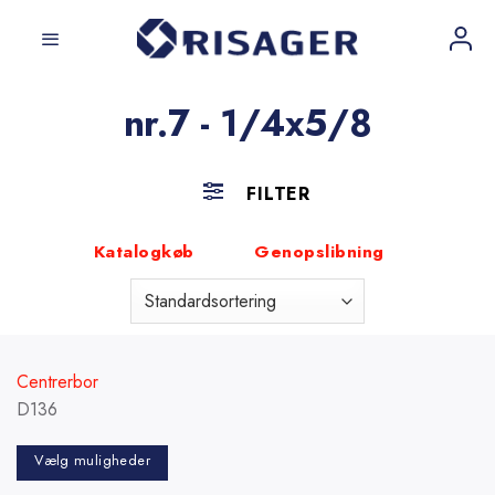
Fortsæt
til
indhold
nr.7 - 1/4x5/8
FILTER
Katalogkøb
Genopslibning
Centrerbor
D136
Vælg muligheder
Dette