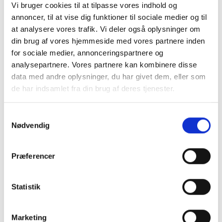
Frichsvej 59, DK-8464 Galten
Vi bruger cookies til at tilpasse vores indhold og
annoncer, til at vise dig funktioner til sociale medier og til
CVR nr. 17075446
at analysere vores trafik. Vi deler også oplysninger om
din brug af vores hjemmeside med vores partnere inden
for sociale medier, annonceringspartnere og
analysepartnere. Vores partnere kan kombinere disse
data med andre oplysninger, du har givet dem, eller som
de har indsamlet fra din brug af deres tjenester.
Samtykkevalg
Nødvendig
KONTAKT OS
Præferencer
+45 70 22 42 00
Statistik
mail@risager.eu
Mandag - torsdag:
Marketing