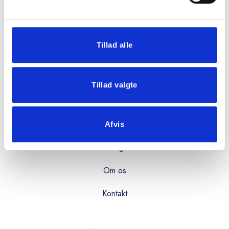
08:00 - 16:00
Fredag:
08:00 - 15:00
Tillad alle
OVERBLIK
Tillad valgte
Produkter
Services
Afvis
Kataloger
Om os
Kontakt