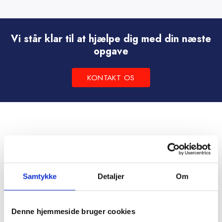
vare
har
flere
Vi står klar til at hjælpe dig med din næste
varianter.
opgave
Mulighederne
kan
KONTAKT OS
vælges
på
varesiden
Samtykke
Detaljer
Om
Denne hjemmeside bruger cookies