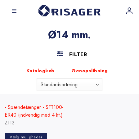
Fortsæt
til
indhold
Ø14 mm.
FILTER
Katalogkøb
Genopslibning
- Spændetænger - SFT100-
ER40 (indvendig med 4 kt.)
Z113
Vælg muligheder