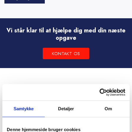
Dette
vare
har
flere
Vi står klar til at hjælpe dig med din næste
varianter.
opgave
Mulighederne
kan
KONTAKT OS
vælges
på
varesiden
Samtykke
Detaljer
Om
Denne hjemmeside bruger cookies