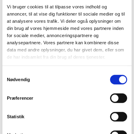
Vi bruger cookies til at tilpasse vores indhold og
Frichsvej 59, DK-8464 Galten
annoncer, til at vise dig funktioner til sociale medier og til
at analysere vores trafik. Vi deler også oplysninger om
CVR nr. 17075446
din brug af vores hjemmeside med vores partnere inden
for sociale medier, annonceringspartnere og
analysepartnere. Vores partnere kan kombinere disse
data med andre oplysninger, du har givet dem, eller som
de har indsamlet fra din brug af deres tjenester.
Samtykkevalg
Nødvendig
Præferencer
KONTAKT OS
+45 70 22 42 00
Statistik
mail@risager.eu