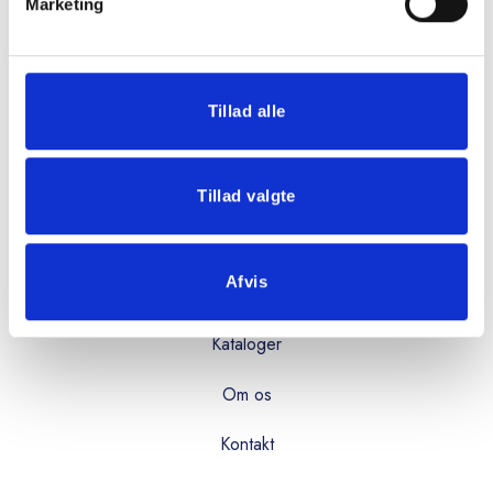
Mandag - torsdag:
Marketing
08:00 - 16:00
Fredag:
08:00 - 15:00
Tillad alle
OVERBLIK
Tillad valgte
Produkter
Afvis
Services
Kataloger
Om os
Kontakt